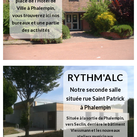
place de l'Hôtel de
Ville à Phalempin,
vous trouverez ici nos
bureaux et une partie
des activités
RYTHM'ALC
Notre seconde salle
située rue Saint Patrick
à Phalempin
Située à la sortie de Phalempin,
vers Seclin, derrière le bâtiment
Viessmann et les nouveaux
ateliers municipaux.