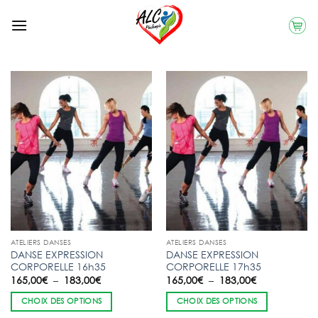
Skip
to
content
ATELIERS DANSES
ATELIERS DANSES
DANSE EXPRESSION
DANSE EXPRESSION
CORPORELLE 16h35
CORPORELLE 17h35
Plage
Plage
165,00
€
–
183,00
€
165,00
€
–
183,00
€
de
de
prix :
prix :
CHOIX DES OPTIONS
CHOIX DES OPTIONS
165,00€
165,00€
à
à