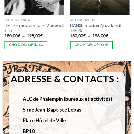
ATELIERS DANSES
ATELIERS DANSES
DANSE modern’jazz Mercredi
DANSE modern’jazz lundi
11h
18h25
Plage
Plage
180,00
€
–
198,00
€
180,00
€
–
198,00
€
de
de
prix :
prix :
CHOIX DES OPTIONS
CHOIX DES OPTIONS
180,00€
180,00€
à
à
198,00€
198,00€
ADRESSE & CONTACTS :
ALC de Phalempin (bureaux et activités)
5 rue Jean-Baptiste Lebas
Place Hôtel de Ville
BP18