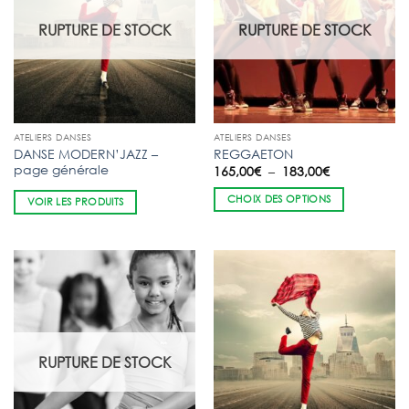
RUPTURE DE STOCK
RUPTURE DE STOCK
ATELIERS DANSES
ATELIERS DANSES
DANSE MODERN’JAZZ –
REGGAETON
page générale
Plage
165,00
€
–
183,00
€
de
prix :
CHOIX DES OPTIONS
VOIR LES PRODUITS
165,00€
à
183,00€
RUPTURE DE STOCK