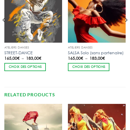
ATELIERS DANSES
ATELIERS DANSES
STREET-DANCE
SALSA Solo (sans partenaire)
Plage
Plage
165,00
€
–
183,00
€
165,00
€
–
183,00
€
de
de
prix :
prix :
CHOIX DES OPTIONS
CHOIX DES OPTIONS
165,00€
165,00€
à
à
183,00€
183,00€
RELATED PRODUCTS