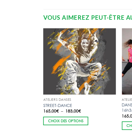
VOUS AIMEREZ PEUT-ÊTRE A
ATELIERS DANSES
ATELI
DANS
STREET-DANCE
16h3
Plage
165,00
€
–
183,00
€
de
165,
prix :
CHOIX DES OPTIONS
165,00€
CH
à
183,00€