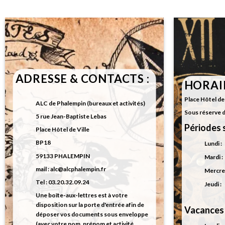
ADRESSE & CONTACTS :
HORAIR
Place Hôtel de 
ALC de Phalempin (bureaux et activités)
Sous réserve 
5 rue Jean-Baptiste Lebas
Périodes s
Place Hôtel de Ville
BP18
Lundi 
59133 PHALEMPIN
Mardi 
mail : alc@alcphalempin.fr
Mercred
Tel : 03.20.32.09.24
Jeudi 
Une boîte-aux-lettres est à votre
disposition sur la porte d'entrée afin de
Vacances 
déposer vos documents sous enveloppe
(avec votre nom, prénom et activité