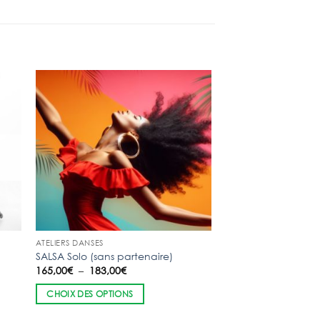
ATELIERS DANSES
SALSA Solo (sans partenaire)
Plage
165,00
€
–
183,00
€
de
prix :
CHOIX DES OPTIONS
165,00€
à
183,00€