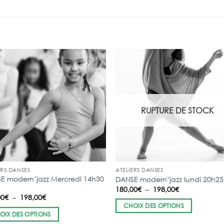
à
183,00€
RUPTURE DE STOCK
ERS DANSES
ATELIERS DANSES
E modern’jazz Mercredi 14h30
DANSE modern’jazz lundi 20h25
Plage
180,00
€
–
198,00
€
de
Plage
00
€
–
198,00
€
prix :
de
CHOIX DES OPTIONS
180,00€
prix :
OIX DES OPTIONS
à
180,00€
198,00€