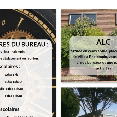
à
198,00€
ALC
ES DU BUREAU :
Située en centre ville, plac
Ville à Phalempin.
de Ville à Phalempin, vou
de déplacement ou réunion.
ici nos bureaux et une p
colaires :
activités
: 12h à 17h
: 11h à 16h30
i : 14h à 17h30
: 11h à 16h30
scolaires :