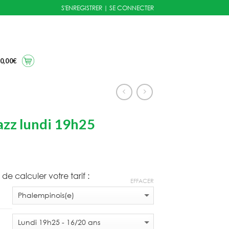
S'ENREGISTRER
|
SE CONNECTER
0,00
€
zz lundi 19h25
Plage
de
 de calculer votre tarif :
prix :
EFFACER
180,00€
à
198,00€