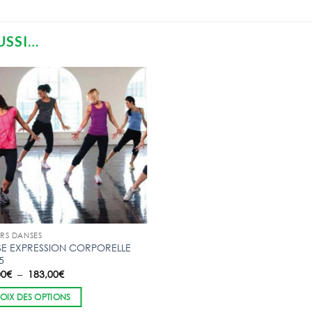
USSI…
ERS DANSES
E EXPRESSION CORPORELLE
5
Plage
00
€
–
183,00
€
de
prix :
OIX DES OPTIONS
165,00€