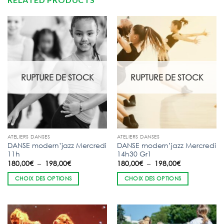
RUPTURE DE STOCK
RUPTURE DE STOCK
ATELIERS DANSES
ATELIERS DANSES
DANSE modern’jazz Mercredi
DANSE modern’jazz Mercredi
11h
14h30 Gr1
Plage
Plage
180,00
€
–
198,00
€
180,00
€
–
198,00
€
de
de
prix :
prix :
CHOIX DES OPTIONS
CHOIX DES OPTIONS
180,00€
180,00€
à
à
198,00€
198,00€