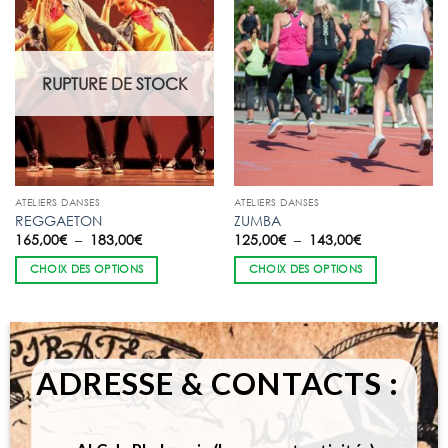
RUPTURE DE STOCK
ATELIERS DANSES
ATELIERS DANSES
REGGAETON
ZUMBA
Plage
Plage
165,00
€
–
183,00
€
125,00
€
–
143,00
€
de
de
prix :
prix :
CHOIX DES OPTIONS
CHOIX DES OPTIONS
165,00€
125,00€
à
à
183,00€
143,00€
ADRESSE & CONTACTS :