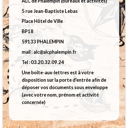
ALC de Phalempin (bureaux et activités)
5 rue Jean-Baptiste Lebas
Place Hôtel de Ville
BP18
59133 PHALEMPIN
mail : alc@alcphalempin.fr
Tel : 03.20.32.09.24
Une boîte-aux-lettres est à votre
disposition sur la porte d'entrée afin de
déposer vos documents sous enveloppe
(avec votre nom, prénom et activité
concernée)