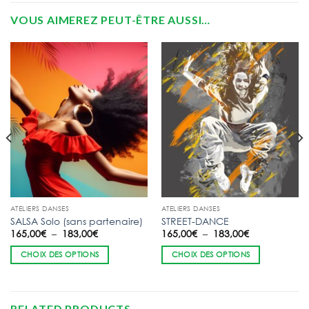
VOUS AIMEREZ PEUT-ÊTRE AUSSI…
ATELIERS DANSES
ATELIERS DANSES
SALSA Solo (sans partenaire)
STREET-DANCE
Plage
Plage
165,00
€
–
183,00
€
165,00
€
–
183,00
€
de
de
prix :
prix :
CHOIX DES OPTIONS
CHOIX DES OPTIONS
165,00€
165,00€
à
à
183,00€
183,00€
RELATED PRODUCTS