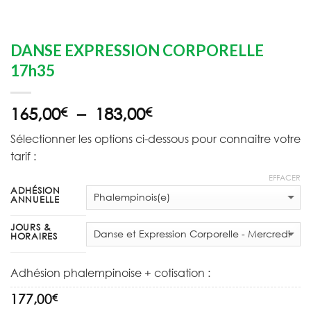
DANSE EXPRESSION CORPORELLE
17h35
Plage
165,00
–
183,00
€
€
de
Sélectionner les options ci-dessous pour connaitre votre
prix :
tarif :
165,00€
à
EFFACER
ADHÉSION
183,00€
ANNUELLE
JOURS &
HORAIRES
Adhésion phalempinoise + cotisation :
€
177,00