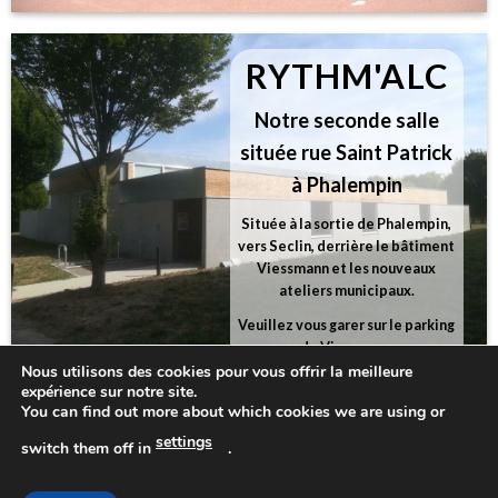
RYTHM'ALC
Notre seconde salle
située rue Saint Patrick
à Phalempin
Située à la sortie de Phalempin,
vers Seclin, derrière le bâtiment
Viessmann et les nouveaux
ateliers municipaux.
Veuillez vous garer sur le parking
de Viessmann
Nous utilisons des cookies pour vous offrir la meilleure
expérience sur notre site.
+ D'INFOS
CONTACT
You can find out more about which cookies we are using or
MENTIONS LÉGALES
settings
switch them off in
.
RGPD
RECRUTEMENT