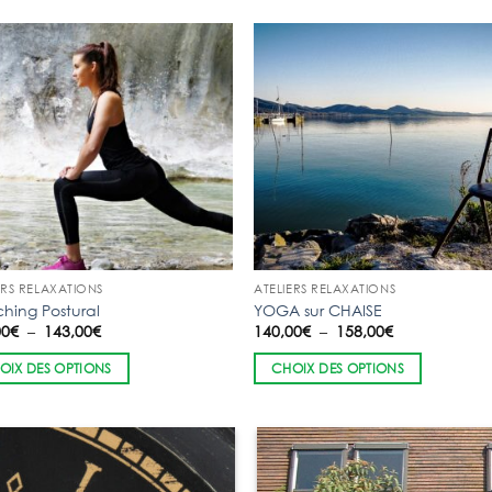
ERS RELAXATIONS
ATELIERS RELAXATIONS
ching Postural
YOGA sur CHAISE
Plage
Plage
00
€
–
143,00
€
140,00
€
–
158,00
€
de
de
prix :
prix :
OIX DES OPTIONS
CHOIX DES OPTIONS
125,00€
140,00€
à
à
143,00€
158,00€