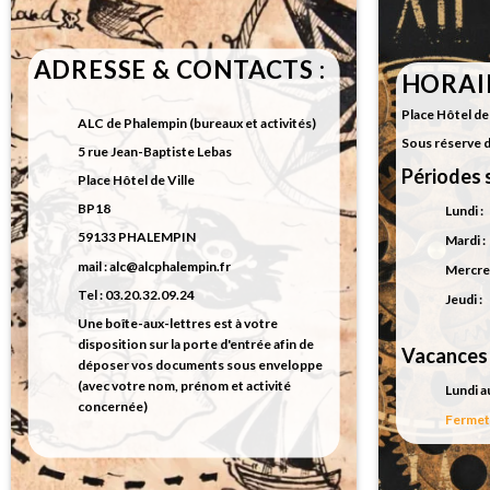
ADRESSE & CONTACTS :
HORAIR
Place Hôtel de 
ALC de Phalempin (bureaux et activités)
Sous réserve 
5 rue Jean-Baptiste Lebas
Périodes s
Place Hôtel de Ville
BP18
Lundi 
59133 PHALEMPIN
Mardi 
mail : alc@alcphalempin.fr
Mercred
Tel : 03.20.32.09.24
Jeudi 
Une boîte-aux-lettres est à votre
disposition sur la porte d'entrée afin de
Vacances 
déposer vos documents sous enveloppe
(avec votre nom, prénom et activité
Lundi a
concernée)
Fermetu