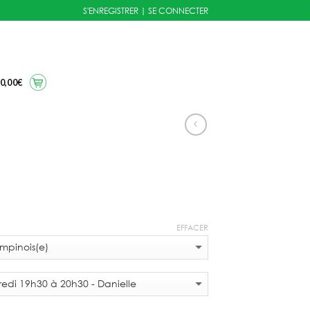
S'ENREGISTRER
|
SE CONNECTER
0,00
€
Plage
de
EFFACER
prix :
140,00€
à
218,00€