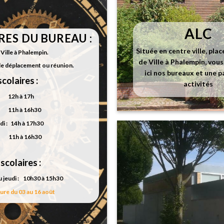
ALC
ES DU BUREAU :
Située en centre ville, plac
Ville à Phalempin.
de Ville à Phalempin, vou
de déplacement ou réunion.
ici nos bureaux et une p
colaires :
activités
: 12h à 17h
: 11h à 16h30
i : 14h à 17h30
: 11h à 16h30
scolaires :
u jeudi : 10h30 à 15h30
re du 03 au 16 août