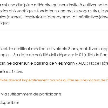
est une discipline millénaire qui nous invite à cultiver notre 
 textes philosophiques fondateurs comme les yoga sutra, le
rales (asanas), respiratoires(pranayama) et méditatives(dhya
hique.
ical. Le certificat médical est valable 3 ans, mais il vous a
opie… Sa date de validité doit dépasser le 01 juillet de l’a
in. Se garer sur le parking de Viessmann /
ALC : Place Hôte
rtir de 14 ans.
activité doivent impérativement pouvoir quitter seuls les locaux de l
l y a suffisamment de participants
 disponibles