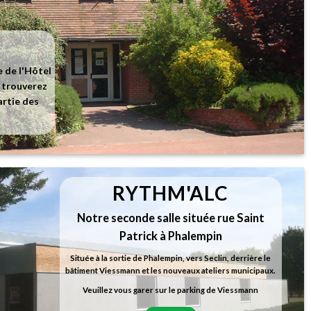
e de l'Hôtel
s trouverez
artie des
RYTHM'ALC
Notre seconde salle située rue Saint
Patrick à Phalempin
Située à la sortie de Phalempin, vers Seclin, derrière le
bâtiment Viessmann et les nouveaux ateliers municipaux.
Veuillez vous garer sur le parking de Viessmann