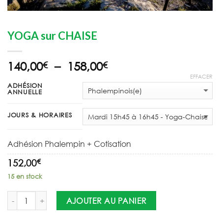
YOGA sur CHAISE
Plage
140,00
–
158,00
€
€
de
EFFACER
ADHÉSION
prix :
ANNUELLE
140,00€
à
JOURS & HORAIRES
158,00€
Adhésion Phalempin + Cotisation
€
152,00
15 en stock
AJOUTER AU PANIER