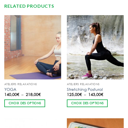
RELATED PRODUCTS
ATELIERS RELAXATIONS
ATELIERS RELAXATIONS
YOGA
Stretching Postural
Plage
Plage
140,00
€
–
218,00
€
125,00
€
–
143,00
€
de
de
prix :
prix :
CHOIX DES OPTIONS
CHOIX DES OPTIONS
140,00€
125,00€
à
à
218,00€
143,00€