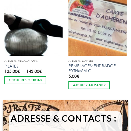
ATELIERS RELAXATIONS
ATELIERS DANSES
REMPLACEMENT BADGE
PILÂTES
RYTHM’ALC
Plage
125,00
€
–
143,00
€
de
5,00
€
prix :
CHOIX DES OPTIONS
125,00€
AJOUTER AU PANIER
à
143,00€
ADRESSE & CONTACTS :