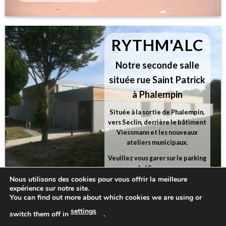
RYTHM'ALC
Notre seconde salle
située rue Saint Patrick
à Phalempin
Située à la sortie de Phalempin,
vers Seclin, derrière le bâtiment
Viessmann et les nouveaux
ateliers municipaux.
Veuillez vous garer sur le parking
de Viessmann
Nous utilisons des cookies pour vous offrir la meilleure
expérience sur notre site.
+ D'INFOS
CONTACT
You can find out more about which cookies we are using or
MENTIONS LÉGALES
settings
switch them off in
.
RGPD